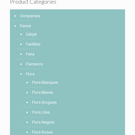
Product Categories
Comparses
Dansa
Calçat
Faldilles
Feria
Flamenco
Flors
Flors Blanques
Flors Blaves
Flors Grogues
Flors Liles
Flors Negres
Flors Roses