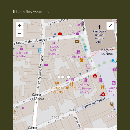
Ribas y Ros Associats
+
⤢
−