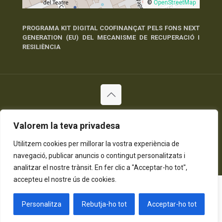
©
OpenStreetMap
PROGRAMA KIT DIGITAL COOFINANÇAT PELS FONS NEXT
GENERATION (EU) DEL MECANISME DE RECUPERACIÓ I
RESILIÈNCIA
© 2026 Tots els Drets Reservats
Valorem la teva privadesa
Política de Privadesa
Política de Cookies
Avís Legal
Utilitzem cookies per millorar la vostra experiència de
navegació, publicar anuncis o contingut personalitzats i
analitzar el nostre trànsit. En fer clic a "Acceptar-ho tot",
accepteu el nostre ús de cookies.
Personalitza
Rebutja-ho tot
Acceptar-ho tot