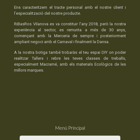
Ens caracteritzem el tracte personal amb el nostre client i
l’especialització del nostre producte.
RiBasRos Vilanova es va constituir l’any 2018, però la nostra
experiència al sector, es remunta a més de 30 anys,
començant amb la Merceria de sempre i posteriorment
ampliant negoci amb el Carnaval i finalment la Dansa.
A la nostra botiga també trobaràs el teu espai DIY on poder
realitzar Tallers i rebre les teves classes de treballs,
especialment Macramé, amb els materials Ecològics de les
millors marques.
Menú Principal