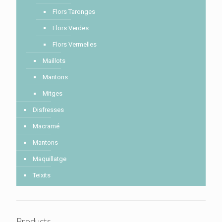
Flors Taronges
Flors Verdes
Flors Vermelles
Maillots
Mantons
Mitges
Disfresses
Macramé
Mantons
Maquillatge
Teixits
Products