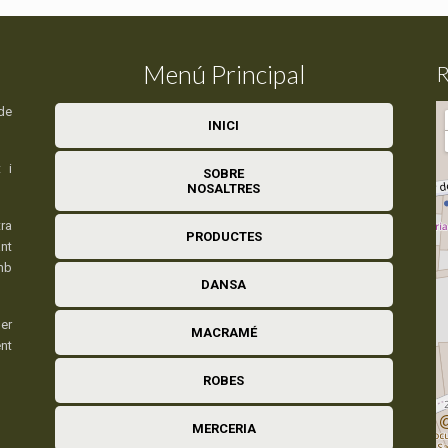
Menú Principal
R
de
INICI
 i
SOBRE
NOSALTRES
ra
PRODUCTES
nt
mb
DANSA
er
MACRAMÉ
ent
ROBES
MERCERIA