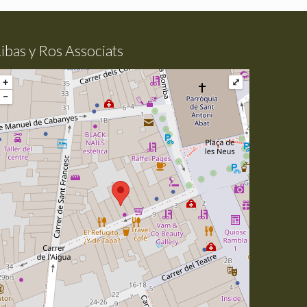
ibas y Ros Associats
+
⤢
−