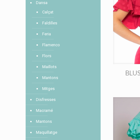
Dansa
Calçat
Faldilles
Feria
Flamenco
Flors
Maillots
BLUS
Mantons
Mitges
Disfresses
Macramé
Mantons
Maquillatge