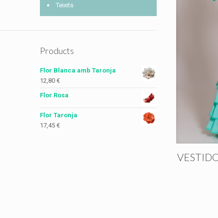
Teixits
Products
Flor Blanca amb Taronja
12,80
€
Flor Rosa
Flor Taronja
17,45
€
VESTIDO