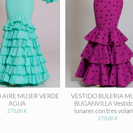
 AIRE MUJER VERDE
VESTIDO BULERIA M
AGUA
BUGANVILLA Vestido
lunares con tres volan
275,00
€
275,00
€