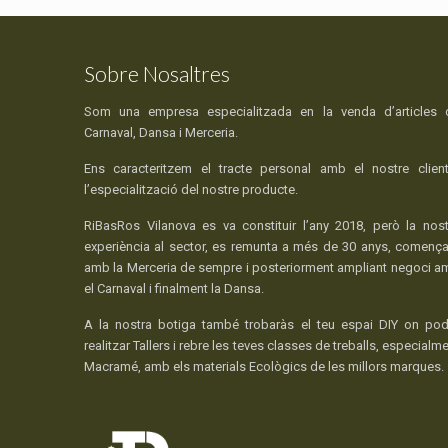
Sobre Nosaltres
Som una empresa especialitzada en la venda d’articles 
Carnaval, Dansa i Merceria.
Ens caracteritzem el tracte personal amb el nostre client
l’especialització del nostre producte.
RiBasRos Vilanova es va constituir l’any 2018, però la nost
experiència al sector, es remunta a més de 30 anys, comença
amb la Merceria de sempre i posteriorment ampliant negoci a
el Carnaval i finalment la Dansa.
A la nostra botiga també trobaràs el teu espai DIY on pod
realitzar Tallers i rebre les teves classes de treballs, especialm
Macramé, amb els materials Ecològics de les millors marques.