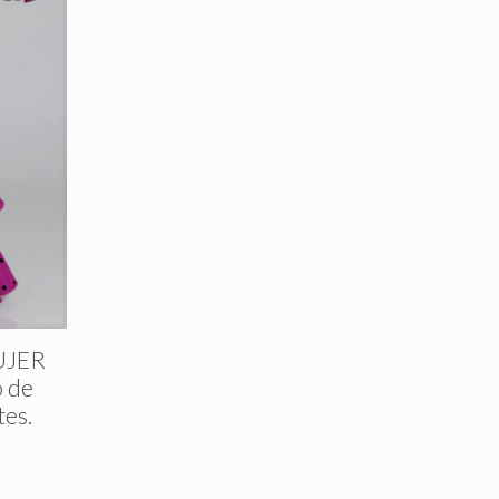
UJER
 de
tes.