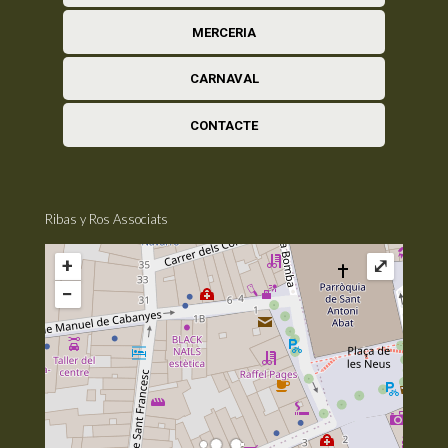
MERCERIA
CARNAVAL
CONTACTE
Ribas y Ros Associats
+
⤢
−