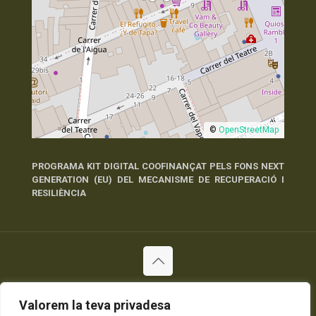
©
OpenStreetMap
PROGRAMA KIT DIGITAL COOFINANÇAT PELS FONS NEXT
GENERATION (EU) DEL MECANISME DE RECUPERACIÓ I
RESILIÈNCIA
© 2026 Tots els Drets Reservats
Política de Privadesa
Política de Cookies
Avís Legal
Valorem la teva privadesa