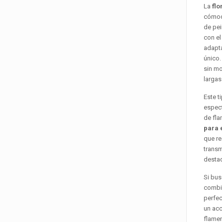
La
flo
cómodo
de pe
con el
adapta
único.
sin mo
largas
Este t
espect
de fla
para 
que re
transm
destaq
Si bus
combi
perfec
un acc
flamen