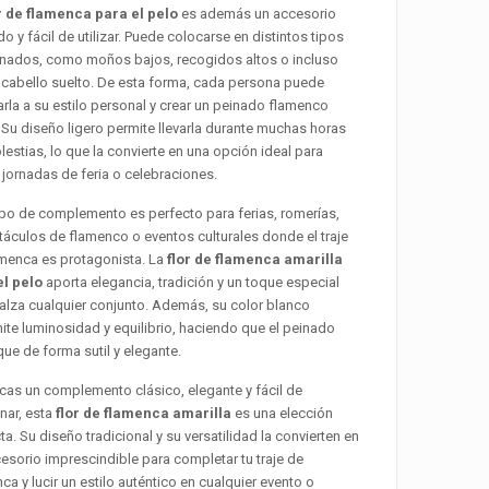
r de flamenca para el pelo
es además un accesorio
 y fácil de utilizar. Puede colocarse en distintos tipos
inados, como moños bajos, recogidos altos o incluso
 cabello suelto. De esta forma, cada persona puede
rla a su estilo personal y crear un peinado flamenco
 Su diseño ligero permite llevarla durante muchas horas
lestias, lo que la convierte en una opción ideal para
 jornadas de feria o celebraciones.
ipo de complemento es perfecto para ferias, romerías,
áculos de flamenco o eventos culturales donde el traje
menca es protagonista. La
flor de flamenca amarilla
el pelo
aporta elegancia, tradición y un toque especial
alza cualquier conjunto. Además, su color blanco
ite luminosidad y equilibrio, haciendo que el peinado
ue de forma sutil y elegante.
cas un complemento clásico, elegante y fácil de
nar, esta
flor de flamenca amarilla
es una elección
ta. Su diseño tradicional y su versatilidad la convierten en
esorio imprescindible para completar tu traje de
ca y lucir un estilo auténtico en cualquier evento o