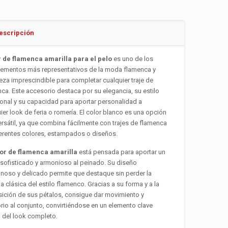
escripción
r de flamenca amarilla para el pelo
es uno de los
ementos más representativos de la moda flamenca y
eza imprescindible para completar cualquier traje de
ca. Este accesorio destaca por su elegancia, su estilo
ional y su capacidad para aportar personalidad a
ier look de feria o romería. El color blanco es una opción
rsátil, ya que combina fácilmente con trajes de flamenca
erentes colores, estampados o diseños.
lor de flamenca amarilla
está pensada para aportar un
sofisticado y armonioso al peinado. Su diseño
noso y delicado permite que destaque sin perder la
a clásica del estilo flamenco. Gracias a su forma y a la
ición de sus pétalos, consigue dar movimiento y
brio al conjunto, convirtiéndose en un elemento clave
 del look completo.