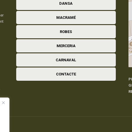
DANSA
er
MACRAMÉ
ent
ROBES
MERCERIA
CARNAVAL
CONTACTE
P
G
R