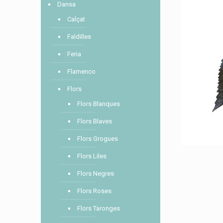
Dansa
Calçat
Faldilles
Feria
Flamenco
Flors
Flors Blanques
Flors Blaves
Flors Grogues
Flors Liles
Flors Negres
Flors Roses
Flors Taronges