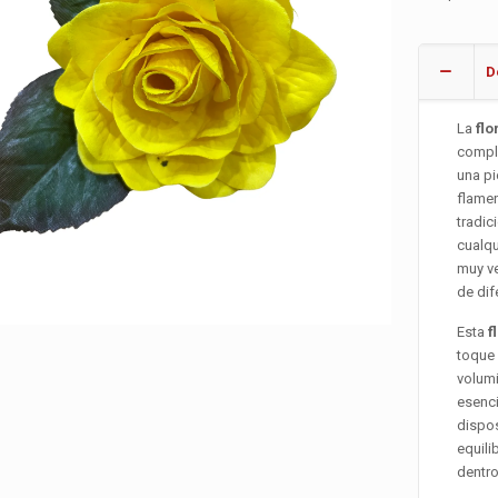
D
La
flo
compl
una pi
flamen
tradic
cualqu
muy ve
de dif
Esta
f
toque 
volumi
esenci
dispos
equili
dentro