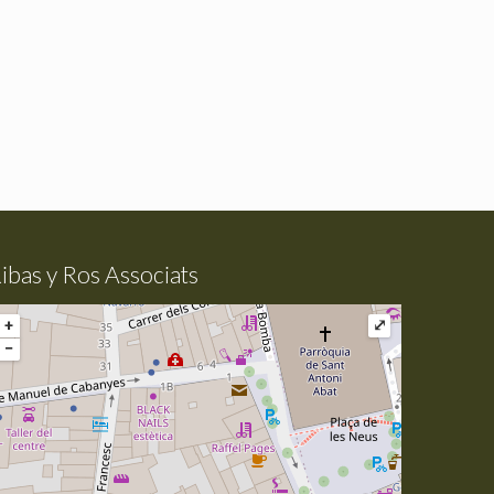
ibas y Ros Associats
+
⤢
−