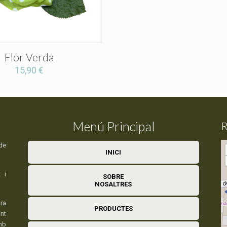
Flor Verda
15,90
€
Menú Principal
R
de
INICI
 i
SOBRE
NOSALTRES
ra
PRODUCTES
nt
mb