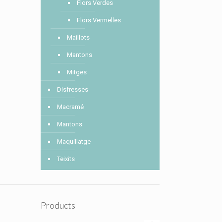
Flors Verdes
Flors Vermelles
Maillots
Mantons
Mitges
Disfresses
Macramé
Mantons
Maquillatge
Teixits
Products