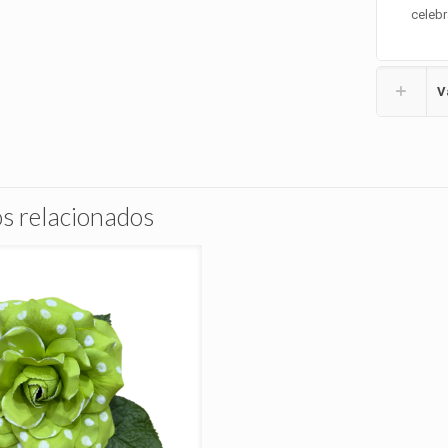
celebr
V
s relacionados