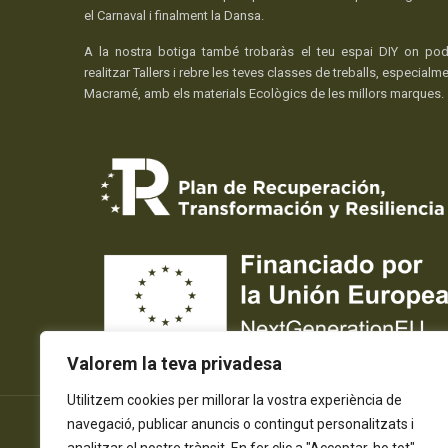
el Carnaval i finalment la Dansa.
A la nostra botiga també trobaràs el teu espai DIY on pod
realitzar Tallers i rebre les teves classes de treballs, especialm
Macramé, amb els materials Ecològics de les millors marques.
Valorem la teva privadesa
Utilitzem cookies per millorar la vostra experiència de
navegació, publicar anuncis o contingut personalitzats i
© 2026 Tots els Drets Reservats