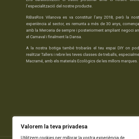
l’especialització del nostre producte.
RiBasRos Vilanova es va constituir l’any 2018, però la nost
experiència al sector, es remunta a més de 30 anys, comença
amb la Merceria de sempre i posteriorment ampliant negoci a
el Carnaval i finalment la Dansa.
A la nostra botiga també trobaràs el teu espai DIY on pod
realitzar Tallers i rebre les teves classes de treballs, especialm
Macramé, amb els materials Ecològics de les millors marques.
Valorem la teva privadesa
Utilitzem cookies per millorar la vostra experiència de