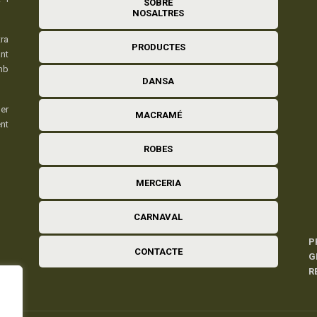
SOBRE
NOSALTRES
ra
PRODUCTES
nt
mb
DANSA
er
MACRAMÉ
ent
ROBES
MERCERIA
CARNAVAL
P
CONTACTE
G
R