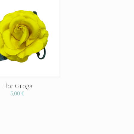
Flor Groga
5,00
€