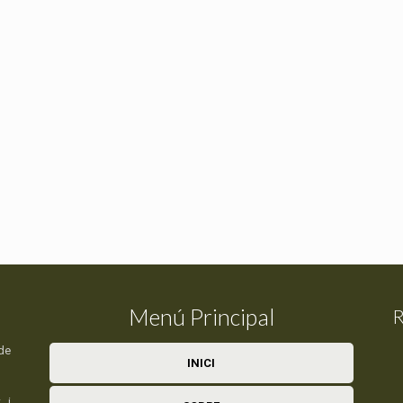
Menú Principal
R
de
INICI
 i