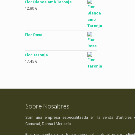
Flor Blanca amb Taronja
12,80
€
Flor Rosa
Flor Taronja
17,45
€
Sobre Nosaltres
Som una empresa especialitzada en la venda d’articles 
Carnaval, Dansa i Merceria.
Ens caracteritzem el tracte personal amb el nostre client