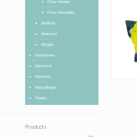
Flors Verdes
Flors Vermelles
Maillots
Mantons
Mitges
Disfresses
Macramé
Mantons
Maquillatge
Teixits
Products