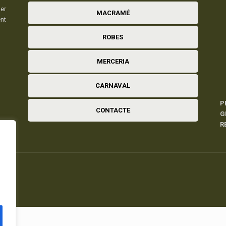
er
MACRAMÉ
ent
ROBES
MERCERIA
CARNAVAL
P
CONTACTE
G
R