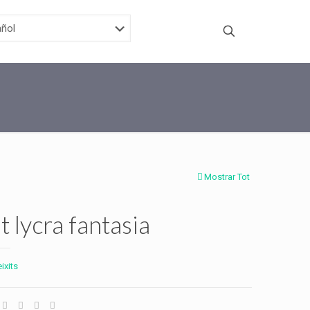
Mostrar Tot
t lycra fantasia
eixits