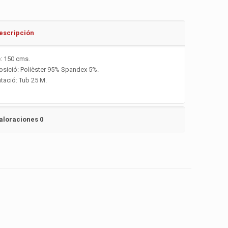
escripción
: 150 cms.
sició: Polièster 95% Spandex 5%.
tació: Tub 25 M.
aloraciones
0