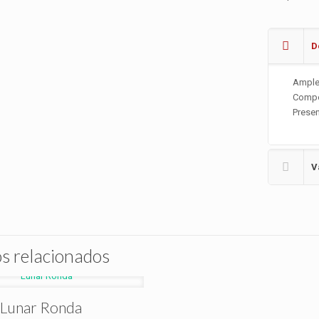
D
Ample
Compo
Presen
V
s relacionados
Lunar Ronda