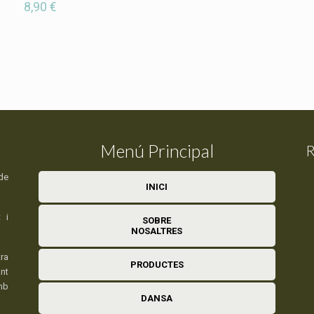
8,90
€
Menú Principal
R
de
INICI
 i
SOBRE
NOSALTRES
ra
PRODUCTES
nt
mb
DANSA