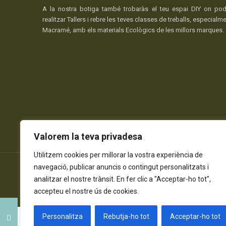
A la nostra botiga també trobaràs el teu espai DIY on pod
realitzar Tallers i rebre les teves classes de treballs, especialm
Macramé, amb els materials Ecològics de les millors marques.
Valorem la teva privadesa
Utilitzem cookies per millorar la vostra experiència de
navegació, publicar anuncis o contingut personalitzats i
© 2026 Tots els Drets Reservats
analitzar el nostre trànsit. En fer clic a "Acceptar-ho tot",
Política de Privadesa
Política de Cookies
Avís Legal
accepteu el nostre ús de cookies.
Personalitza
Rebutja-ho tot
Acceptar-ho tot