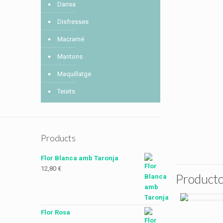
Dansa
Disfresses
Macramé
Mantons
Maquillatge
Teixits
Products
Flor Blanca amb Taronja
12,80
€
Producto
Flor Rosa