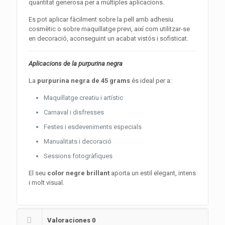
quantitat generosa per a múltiples aplicacions.
Es pot aplicar fàcilment sobre la pell amb adhesiu
cosmètic o sobre maquillatge previ, així com utilitzar-se
en decoració, aconseguint un acabat vistós i sofisticat.
Aplicacions de la purpurina negra
La
purpurina negra de 45 grams
és ideal per a:
Maquillatge creatiu i artístic
Carnaval i disfresses
Festes i esdeveniments especials
Manualitats i decoració
Sessions fotogràfiques
El seu
color negre brillant
aporta un estil elegant, intens
i molt visual.
Valoraciones
0