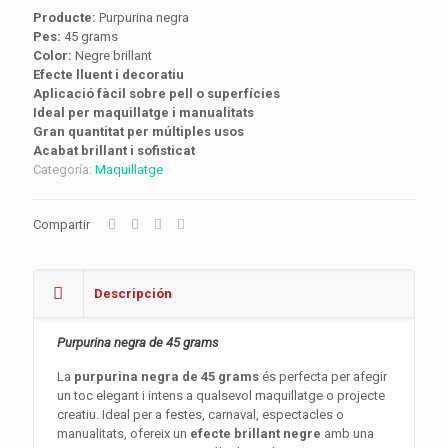
Producte:
Purpurina negra
Pes:
45 grams
Color:
Negre brillant
Efecte lluent i decoratiu
Aplicació fàcil sobre pell o superfícies
Ideal per maquillatge i manualitats
Gran quantitat per múltiples usos
Acabat brillant i sofisticat
Categoría:
Maquillatge
Compartir
Descripción
Purpurina negra de 45 grams
La
purpurina negra de 45 grams
és perfecta per afegir
un toc elegant i intens a qualsevol maquillatge o projecte
creatiu. Ideal per a festes, carnaval, espectacles o
manualitats, ofereix un
efecte brillant negre
amb una