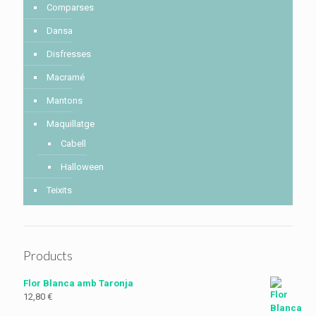
Comparses
Dansa
Disfresses
Macramé
Mantons
Maquillatge
Cabell
Halloween
Teixits
Products
Flor Blanca amb Taronja
12,80
€