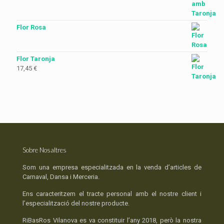
Flor Rosa
Flor Taronja
17,45
€
Sobre Nosaltres
Som una empresa especialitzada en la venda d’articles de
Carnaval, Dansa i Merceria.
Ens caracteritzem el tracte personal amb el nostre client i
l’especialització del nostre producte.
RiBasRos Vilanova es va constituir l’any 2018, però la nostra