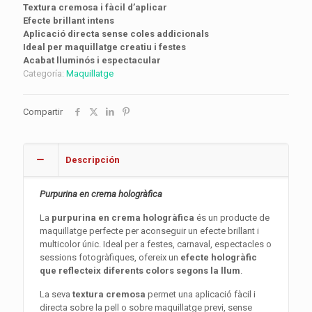
Textura cremosa i fàcil d’aplicar
Efecte brillant intens
Aplicació directa sense coles addicionals
Ideal per maquillatge creatiu i festes
Acabat lluminós i espectacular
Categoría:
Maquillatge
Compartir
Descripción
Purpurina en crema hologràfica
La
purpurina en crema hologràfica
és un producte de
maquillatge perfecte per aconseguir un efecte brillant i
multicolor únic. Ideal per a festes, carnaval, espectacles o
sessions fotogràfiques, ofereix un
efecte hologràfic
que reflecteix diferents colors segons la llum
.
La seva
textura cremosa
permet una aplicació fàcil i
directa sobre la pell o sobre maquillatge previ, sense