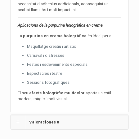
necessitat d’adhesius addicionals, aconseguint un
acabat lluminós i molt impactant.
Aplicacions de la purpurina hologràfica en crema
La
purpurina en crema hologràfica
és ideal per a:
Maquillatge creatiu i artístic
Carnaval i disfresses
Festes i esdeveniments especials
Espectacles i teatre
Sessions fotogràfiques
El seu
efecte hologràfic multicolor
aporta un estil
modern, màgic i molt visual.
Valoraciones
0