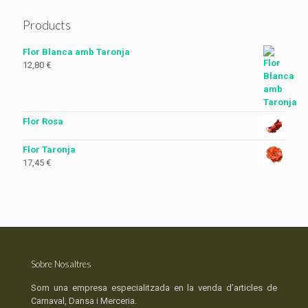
Products
Flor Blanca amb Taronja
12,80
€
Flor Rosa
Flor Taronja
17,45
€
Sobre Nosaltres
Som una empresa especialitzada en la venda d’articles de
Carnaval, Dansa i Merceria.