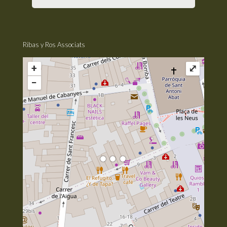
Ribas y Ros Associats
+
⤢
−