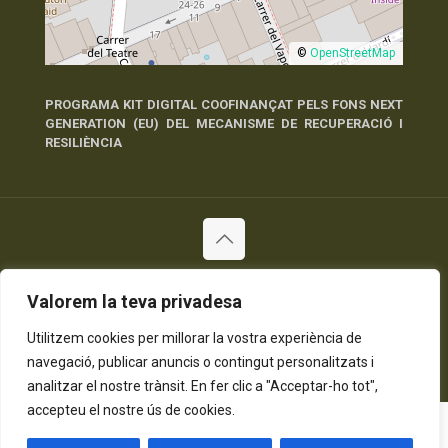
©
OpenStreetMap
PROGRAMA KIT DIGITAL COOFINANÇAT PELS FONS NEXT
GENERATION (EU) DEL MECANISME DE RECUPERACIÓ I
RESILIÈNCIA
© 2026 Tots els Drets Reservats
Política de Privadesa
Política de Cookies
Avís Legal
Valorem la teva privadesa
Utilitzem cookies per millorar la vostra experiència de
navegació, publicar anuncis o contingut personalitzats i
analitzar el nostre trànsit. En fer clic a "Acceptar-ho tot",
accepteu el nostre ús de cookies.