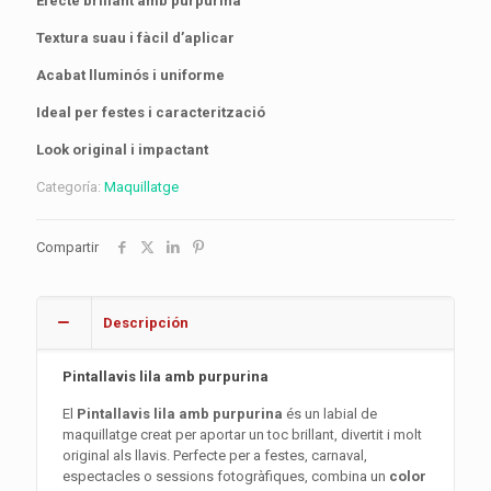
Efecte brillant amb purpurina
Textura suau i fàcil d’aplicar
Acabat lluminós i uniforme
Ideal per festes i caracterització
Look original i impactant
Categoría:
Maquillatge
Compartir
Descripción
Pintallavis lila amb purpurina
El
Pintallavis lila amb purpurina
és un labial de
maquillatge creat per aportar un toc brillant, divertit i molt
original als llavis. Perfecte per a festes, carnaval,
espectacles o sessions fotogràfiques, combina un
color