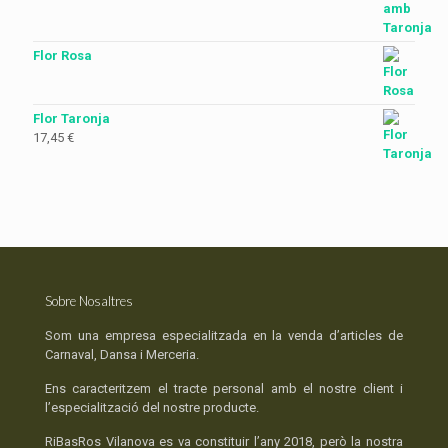
Flor Rosa
Flor Taronja
17,45
€
Sobre Nosaltres
Som una empresa especialitzada en la venda d’articles de
Carnaval, Dansa i Merceria.
Ens caracteritzem el tracte personal amb el nostre client i
l’especialització del nostre producte.
RiBasRos Vilanova es va constituir l’any 2018, però la nostra