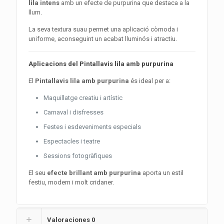
lila intens
amb un efecte de purpurina que destaca a la
llum.
La seva textura suau permet una aplicació còmoda i
uniforme, aconseguint un acabat lluminós i atractiu.
Aplicacions del Pintallavis lila amb purpurina
El
Pintallavis lila amb purpurina
és ideal per a:
Maquillatge creatiu i artístic
Carnaval i disfresses
Festes i esdeveniments especials
Espectacles i teatre
Sessions fotogràfiques
El seu
efecte brillant amb purpurina
aporta un estil
festiu, modern i molt cridaner.
Valoraciones
0