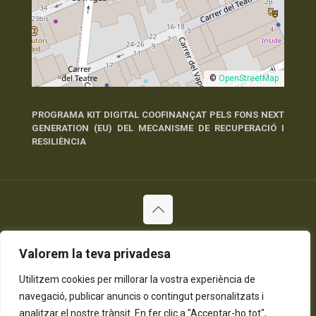
©
OpenStreetMap
PROGRAMA KIT DIGITAL COOFINANÇAT PELS FONS NEXT
GENERATION (EU) DEL MECANISME DE RECUPERACIÓ I
RESILIÈNCIA
© 2026 Tots els Drets Reservats
Valorem la teva privadesa
Política de Privadesa
Política de Cookies
Avís Legal
Utilitzem cookies per millorar la vostra experiència de
navegació, publicar anuncis o contingut personalitzats i
analitzar el nostre trànsit. En fer clic a "Acceptar-ho tot",