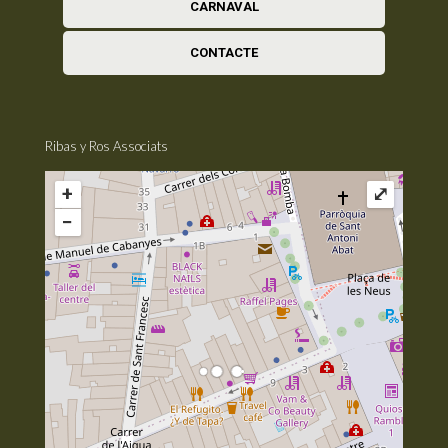
CARNAVAL
CONTACTE
Ribas y Ros Associats
+
⤢
−