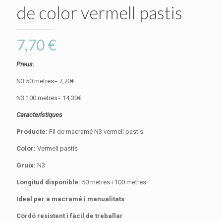
de color vermell pastis
7,70
€
Preus:
N3 50 metres= 7,70€
N3 100 metres= 14,30€
Característiques
Producte:
Fil de macramé N3 vermell pastís
Color:
Vermell pastís
Gruix:
N3
Longitud disponible:
50 metres i 100 metres
Ideal per a macramé i manualitats
Cordó resistent i fàcil de treballar