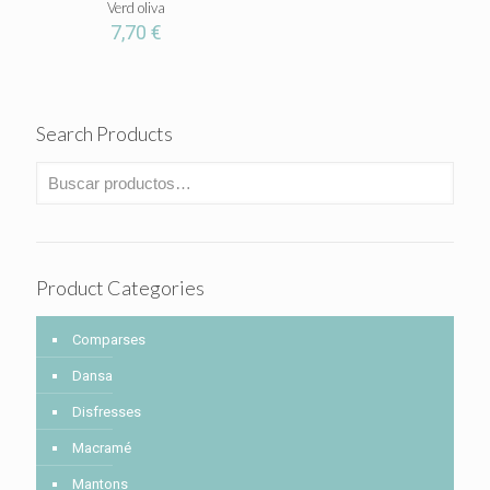
Verd oliva
7,70
€
Search Products
Product Categories
Comparses
Dansa
Disfresses
Macramé
Mantons