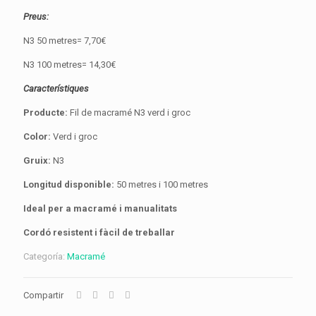
Preus:
N3 50 metres= 7,70€
N3 100 metres= 14,30€
Característiques
Producte:
Fil de macramé N3 verd i groc
Color:
Verd i groc
Gruix:
N3
Longitud disponible:
50 metres i 100 metres
Ideal per a macramé i manualitats
Cordó resistent i fàcil de treballar
Categoría:
Macramé
Compartir