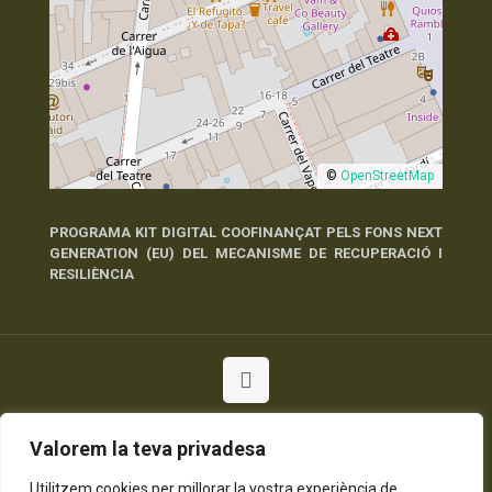
©
OpenStreetMap
PROGRAMA KIT DIGITAL COOFINANÇAT PELS FONS NEXT
GENERATION (EU) DEL MECANISME DE RECUPERACIÓ I
RESILIÈNCIA
© 2026 Tots els Drets Reservats
Valorem la teva privadesa
Política de Privadesa
Política de Cookies
Avís Legal
Utilitzem cookies per millorar la vostra experiència de