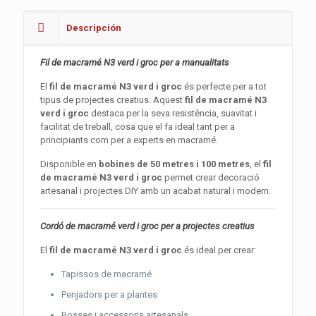
Descripción
Fil de macramé N3 verd i groc per a manualitats
El
fil de macramé N3 verd i groc
és perfecte per a tot
tipus de projectes creatius. Aquest
fil de macramé N3
verd i groc
destaca per la seva resistència, suavitat i
facilitat de treball, cosa que el fa ideal tant per a
principiants com per a experts en macramé.
Disponible en
bobines de 50 metres i 100 metres
, el
fil
de macramé N3 verd i groc
permet crear decoració
artesanal i projectes DIY amb un acabat natural i modern.
Cordó de macramé verd i groc per a projectes creatius
El
fil de macramé N3 verd i groc
és ideal per crear:
Tapissos de macramé
Penjadors per a plantes
Bosses i accessoris artesanals