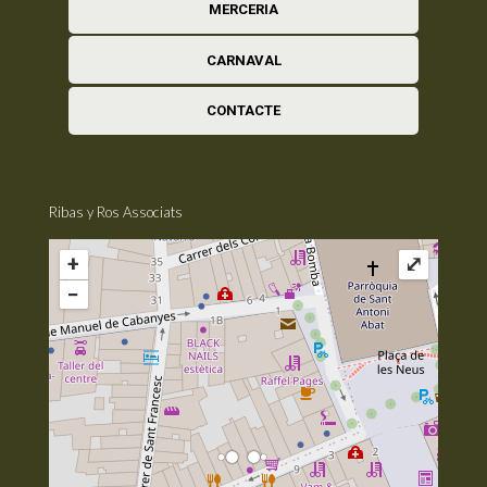
MERCERIA
CARNAVAL
CONTACTE
Ribas y Ros Associats
+
⤢
−