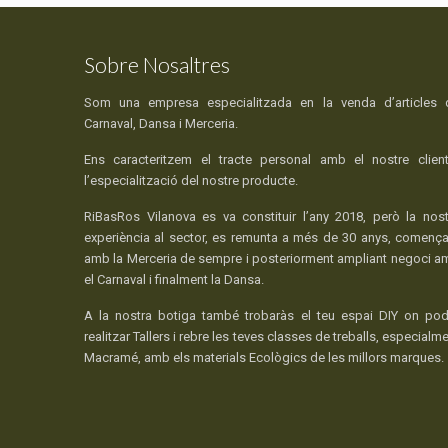
Sobre Nosaltres
Som una empresa especialitzada en la venda d’articles 
Carnaval, Dansa i Merceria.
Ens caracteritzem el tracte personal amb el nostre client
l’especialització del nostre producte.
RiBasRos Vilanova es va constituir l’any 2018, però la nost
experiència al sector, es remunta a més de 30 anys, comença
amb la Merceria de sempre i posteriorment ampliant negoci a
el Carnaval i finalment la Dansa.
A la nostra botiga també trobaràs el teu espai DIY on pod
realitzar Tallers i rebre les teves classes de treballs, especialm
Macramé, amb els materials Ecològics de les millors marques.