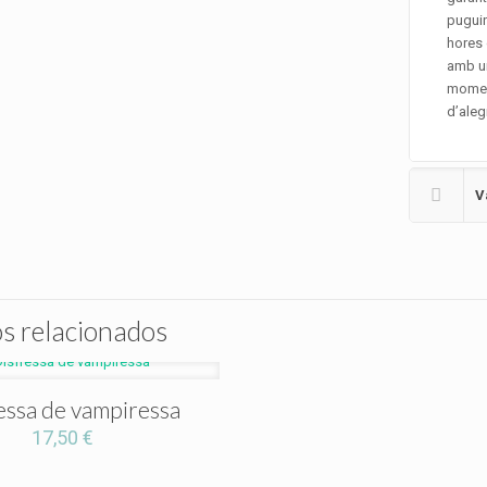
puguin
hores 
amb un
moment
d’alegr
V
s relacionados
essa de vampiressa
17,50
€