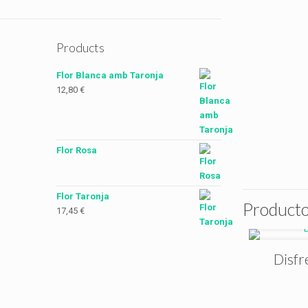
Products
Flor Blanca amb Taronja
12,80
€
Flor Rosa
Flor Taronja
Producto
17,45
€
Disfr