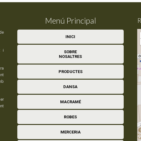
Menú Principal
R
de
INICI
 i
SOBRE
NOSALTRES
ra
PRODUCTES
nt
mb
DANSA
er
MACRAMÉ
ent
ROBES
MERCERIA