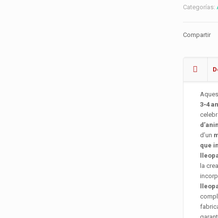
Categorías:
Compartir
D
Aques
3‑4 a
celeb
d’ani
d’un
m
que i
lleop
la cre
incor
lleop
comple
fabri
garant