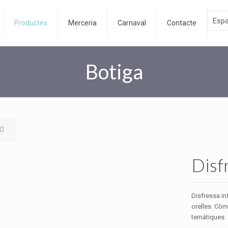
Productes
Merceria
Carnaval
Contacte
Botiga
Disf
Disfressa i
orelles. Còm
temàtiques.