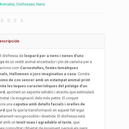
Animales
,
Disfresses
,
Nens
escripción
t disfressa de
leopard per a nens i nenes d’uns
nys
és un vestit animal encantador i ple de carisma per a
racions com
Carnestoltes, festes temàtiques
mals, Halloween o jocs imaginatius a casa
. Consta
ono de cos sencer amb un estampat animal print
mita les taques característiques del pelatge d’un
ard
, aportant un aspecte selvàtic i atractiu que estimularà
ativitat i la imaginació dels més petits. El conjunt
pora una
caputxa amb detalls facials i orelles de
ard
que fa que la transformació en aquest felí sigui
tament recognoscible i divertida. El disfressa està
cat amb un
teixit suau i agradable al tacte
, que
eix comoditat i llibertat de moviment perquè els nens