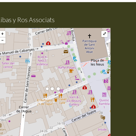
ibas y Ros Associats
+
⤢
−