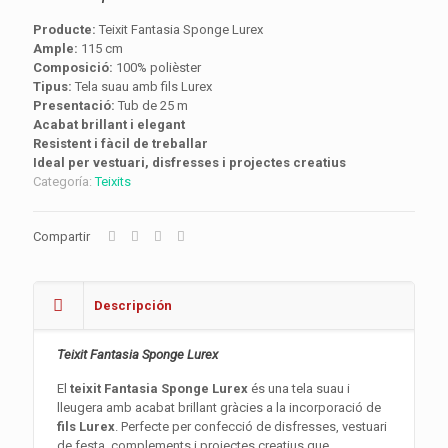
Producte:
Teixit Fantasia Sponge Lurex
Ample:
115 cm
Composició:
100% polièster
Tipus:
Tela suau amb fils Lurex
Presentació:
Tub de 25 m
Acabat brillant i elegant
Resistent i fàcil de treballar
Ideal per vestuari, disfresses i projectes creatius
Categoría:
Teixits
Compartir
Descripción
Teixit Fantasia Sponge Lurex
El
teixit Fantasia Sponge Lurex
és una tela suau i
lleugera amb acabat brillant gràcies a la incorporació de
fils Lurex
. Perfecte per confecció de disfresses, vestuari
de festa, complements i projectes creatius que