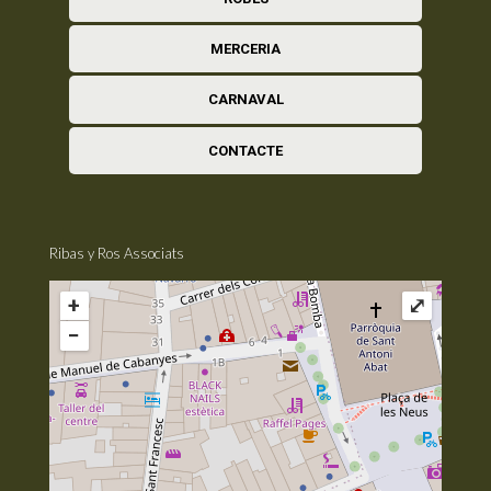
MERCERIA
CARNAVAL
CONTACTE
Ribas y Ros Associats
+
⤢
−