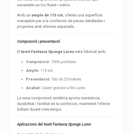
necessitin un toc lluent i vistós.
Amb un
ample de 115 cm
, ofereix una superfície
manejable per a la confecció de peces detallades i
projectes amb efectes especials.
Composició i presentació
El
teixit Fantasia Sponge Lurex
està fabricat amb:
Composició:
100% polièster
Ample:
115 cm
Presentació:
Tub de 25 metres
Acabat:
Lluent gràcies a fils Lurex
La seva composició sintètica aporta resistència,
durabilitat i facilitat en la confecció, mantenint l’efecte
brillant durant més temps.
Aplicacions del teixit Fantasia Sponge Lurex