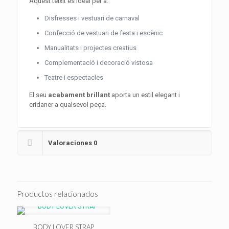
Aquest teixit és ideal per a:
Disfresses i vestuari de carnaval
Confecció de vestuari de festa i escènic
Manualitats i projectes creatius
Complementació i decoració vistosa
Teatre i espectacles
El seu
acabament brillant
aporta un estil elegant i
cridaner a qualsevol peça.
Valoraciones
0
Productos relacionados
BODY LOVER STRAP