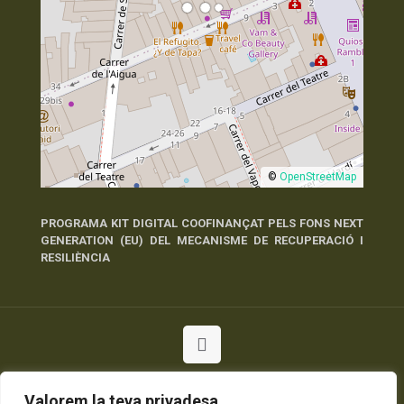
©
OpenStreetMap
PROGRAMA KIT DIGITAL COOFINANÇAT PELS FONS NEXT
GENERATION (EU) DEL MECANISME DE RECUPERACIÓ I
RESILIÈNCIA
© 2026 Tots els Drets Reservats
Valorem la teva privadesa
Política de Privadesa
Política de Cookies
Avís Legal