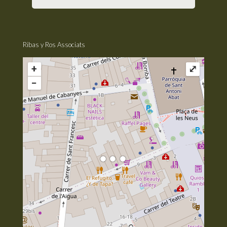
Ribas y Ros Associats
+
⤢
−