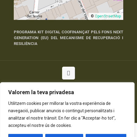
©
OpenStreetMap
PROGRAMA KIT DIGITAL COOFINANÇAT PELS FONS NEXT
GENERATION (EU) DEL MECANISME DE RECUPERACIÓ I
RESILIÈNCIA
© 2026 Tots els Drets Reservats
Valorem la teva privadesa
Política de Privadesa
Política de Cookies
Avís Legal
Utilitzem cookies per millorar la vostra experiència de
navegació, publicar anuncis o contingut personalitzats i
analitzar el nostre trànsit. En fer clic a "Acceptar-ho tot",
accepteu el nostre ús de cookies.