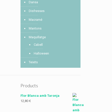
Dansa
Disfresses
Macramé
Mantons
Maquillatge
Cabell
Halloween
Teixits
Products
Flor Blanca amb Taronja
12,80
€