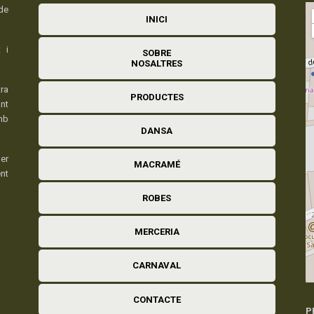
de
INICI
 i
SOBRE
NOSALTRES
ra
PRODUCTES
nt
mb
DANSA
er
MACRAMÉ
ent
ROBES
MERCERIA
CARNAVAL
CONTACTE
P