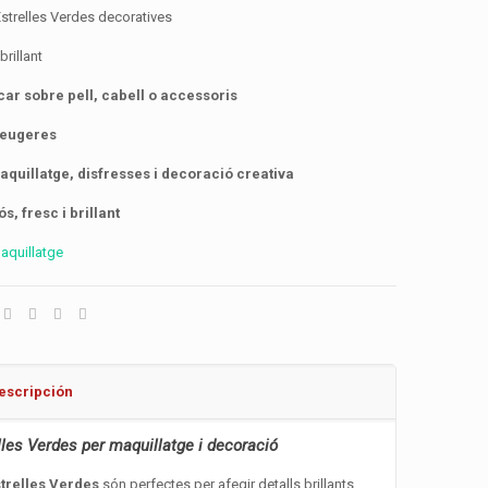
strelles Verdes decoratives
brillant
icar sobre pell, cabell o accessoris
lleugeres
aquillatge, disfresses i decoració creativa
s, fresc i brillant
aquillatge
escripción
lles Verdes per maquillatge i decoració
strelles Verdes
són perfectes per afegir detalls brillants