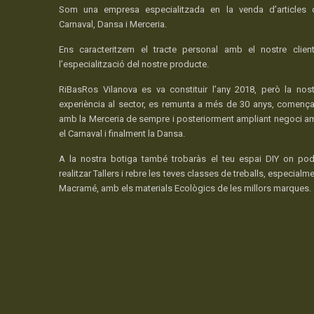
Som una empresa especialitzada en la venda d’articles 
Carnaval, Dansa i Merceria.
Ens caracteritzem el tracte personal amb el nostre client
l’especialització del nostre producte.
RiBasRos Vilanova es va constituir l’any 2018, però la nost
experiència al sector, es remunta a més de 30 anys, comença
amb la Merceria de sempre i posteriorment ampliant negoci a
el Carnaval i finalment la Dansa.
A la nostra botiga també trobaràs el teu espai DIY on pod
realitzar Tallers i rebre les teves classes de treballs, especialm
Macramé, amb els materials Ecològics de les millors marques.