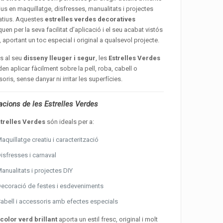
tius en maquillatge, disfresses, manualitats i projectes
atius. Aquestes
estrelles verdes decoratives
uen per la seva facilitat d’aplicació i el seu acabat vistós
c, aportant un toc especial i original a qualsevol projecte.
s al seu
disseny lleuger i segur
, les
Estrelles Verdes
en aplicar fàcilment sobre la pell, roba, cabell o
oris, sense danyar ni irritar les superfícies.
acions de les Estrelles Verdes
strelles Verdes
són ideals per a:
aquillatge creatiu i caracterització
isfresses i carnaval
anualitats i projectes DIY
ecoració de festes i esdeveniments
abell i accessoris amb efectes especials
u
color verd brillant
aporta un estil fresc, original i molt