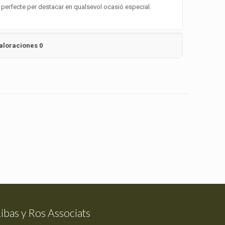
, perfecte per destacar en qualsevol ocasió especial.
aloraciones
0
ibas y Ros Associats