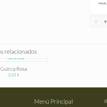
visual
V
s relacionados
Guirca Rosa
5,35
€
Menú Principal
R