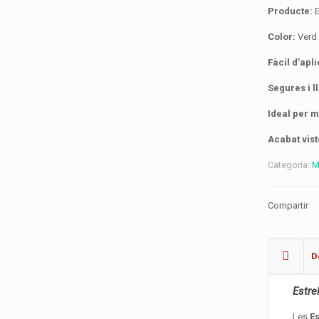
Producte:
E
Color:
Verd 
Fàcil d’apl
Segures i 
Ideal per m
Acabat vistó
Categoría:
M
Compartir
D
Estre
Les
E