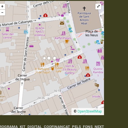
+
⤢
−
©
OpenStreetMap
ROGRAMA KIT DIGITAL COOFINANÇAT PELS FONS NEXT