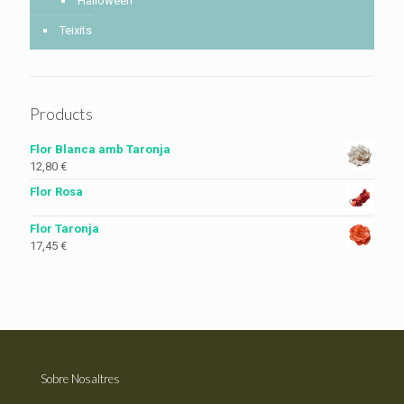
Halloween
Teixits
Products
Flor Blanca amb Taronja
12,80
€
Flor Rosa
Flor Taronja
17,45
€
Sobre Nosaltres