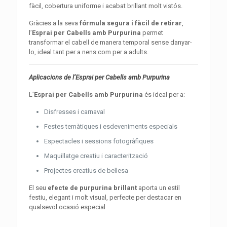
fàcil, cobertura uniforme i acabat brillant molt vistós.
Gràcies a la seva
fórmula segura i fàcil de retirar
,
l’
Esprai per Cabells amb Purpurina
permet
transformar el cabell de manera temporal sense danyar-
lo, ideal tant per a nens com per a adults.
Aplicacions de l’Esprai per Cabells amb Purpurina
L’
Esprai per Cabells amb Purpurina
és ideal per a:
Disfresses i carnaval
Festes temàtiques i esdeveniments especials
Espectacles i sessions fotogràfiques
Maquillatge creatiu i caracterització
Projectes creatius de bellesa
El seu
efecte de purpurina brillant
aporta un estil
festiu, elegant i molt visual, perfecte per destacar en
qualsevol ocasió especial