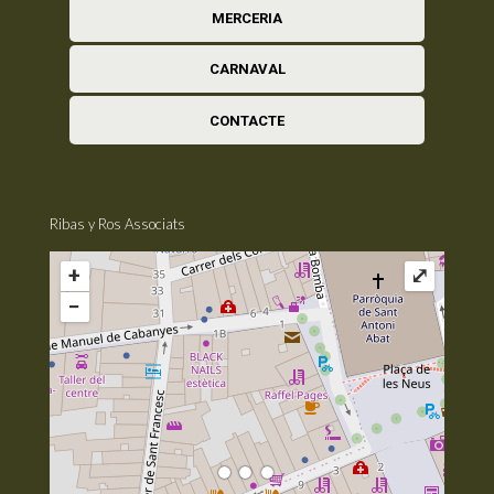
MERCERIA
CARNAVAL
CONTACTE
Ribas y Ros Associats
+
⤢
−