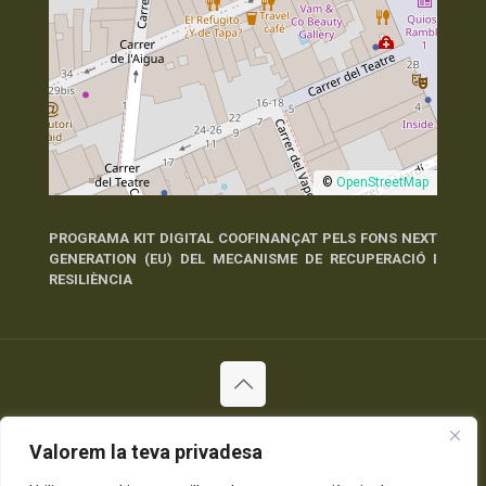
©
OpenStreetMap
PROGRAMA KIT DIGITAL COOFINANÇAT PELS FONS NEXT
GENERATION (EU) DEL MECANISME DE RECUPERACIÓ I
RESILIÈNCIA
© 2026 Tots els Drets Reservats
Política de Privadesa
Política de Cookies
Avís Legal
Valorem la teva privadesa