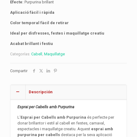
Efecte:
Purpurina brillant
Aplicació fàcil i ràpida
Color temporal fàcil de retirar
Ideal per disfresses, festes i maquillatge creatiu
Acabat brillant i festiu
Categorías:
Cabell
,
Maquillatge
Compartir
Descripción
Esprai per Cabells amb Purpurina
L’
Esprai per Cabells amb Purpurina
és perfecte per
donar brillantor i estil al cabell en festes, carnaval,
espectacles i maquillatge creatiu. Aquest
esprai amb
purpurina per cabells
destaca per la seva aplicació