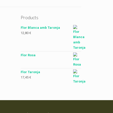
Products
Flor Blanca amb Taronja
12,80
€
Flor Rosa
Flor Taronja
17,45
€