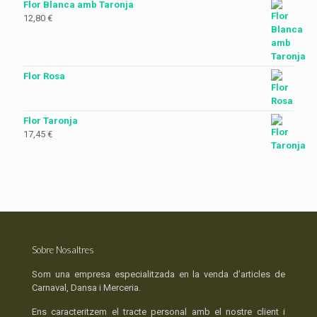
Flor Blanca amb Taronja
12,80
€
Flor Rosa
Flor Taronja
17,45
€
Sobre Nosaltres
Som una empresa especialitzada en la venda d’articles de
Carnaval, Dansa i Merceria.
Ens caracteritzem el tracte personal amb el nostre client i