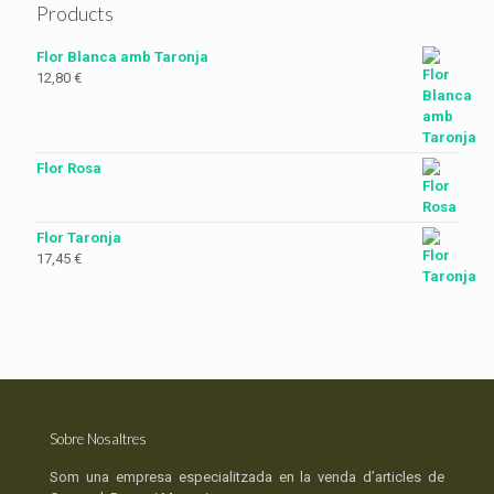
Products
Flor Blanca amb Taronja
12,80
€
Flor Rosa
Flor Taronja
17,45
€
Sobre Nosaltres
Som una empresa especialitzada en la venda d’articles de