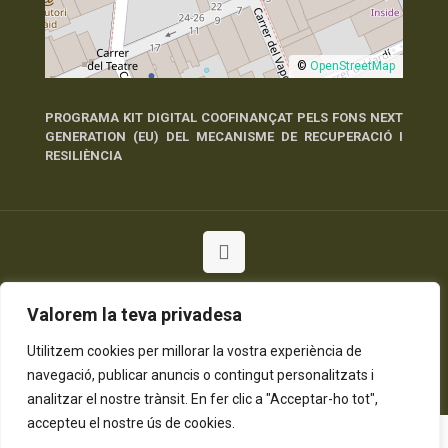
©
OpenStreetMap
PROGRAMA KIT DIGITAL COOFINANÇAT PELS FONS NEXT
GENERATION (EU) DEL MECANISME DE RECUPERACIÓ I
RESILIÈNCIA
© 2026 Tots els Drets Reservats
Valorem la teva privadesa
Política de Privadesa
Política de Cookies
Avís Legal
Utilitzem cookies per millorar la vostra experiència de
navegació, publicar anuncis o contingut personalitzats i
analitzar el nostre trànsit. En fer clic a "Acceptar-ho tot",
accepteu el nostre ús de cookies.