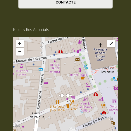
CONTACTE
Ribas y Ros Associats
+
⤢
−