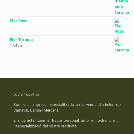
Flor Rosa
Flor Taronja
17,45
€
Sobre Nosaltres
Som una empresa especialitzada en la venda d’articles de
Carnaval, Dansa i Merceria.
Ens caracteritzem el tracte personal amb el nostre client i
l’especialització del nostre producte.