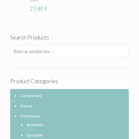
Valorado
27,40
€
con
5.00
de 5
Search Products
Product Categories
Comparses
Dansa
Disfresses
Animales
Epoques