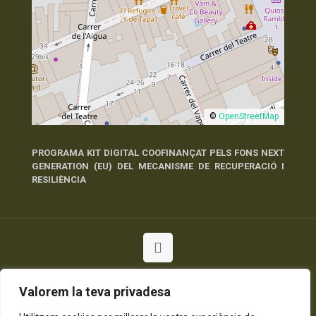
©
OpenStreetMap
PROGRAMA KIT DIGITAL COOFINANÇAT PELS FONS NEXT
GENERATION (EU) DEL MECANISME DE RECUPERACIÓ I
RESILIÈNCIA
© 2026 Tots els Drets Reservats
Política de Privadesa
Política de Cookies
Avís Legal
Valorem la teva privadesa