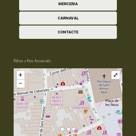
MERCERIA
CARNAVAL
CONTACTE
Ribas y Ros Associats
+
⤢
−