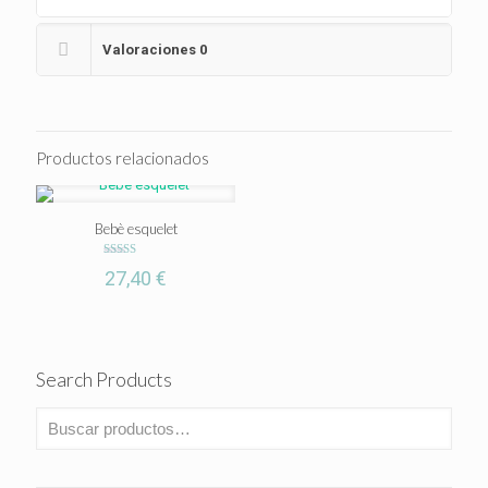
Valoraciones
0
Productos relacionados
Bebè esquelet
Valorado
27,40
€
con
5.00
de 5
Search Products