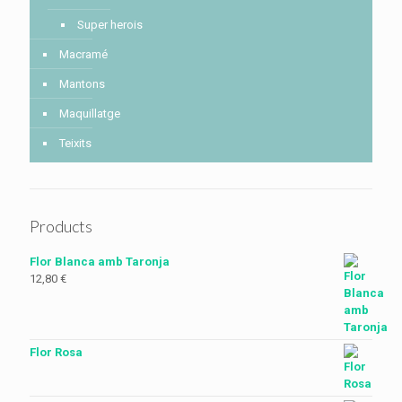
Super herois
Macramé
Mantons
Maquillatge
Teixits
Products
Flor Blanca amb Taronja
12,80
€
Flor Rosa