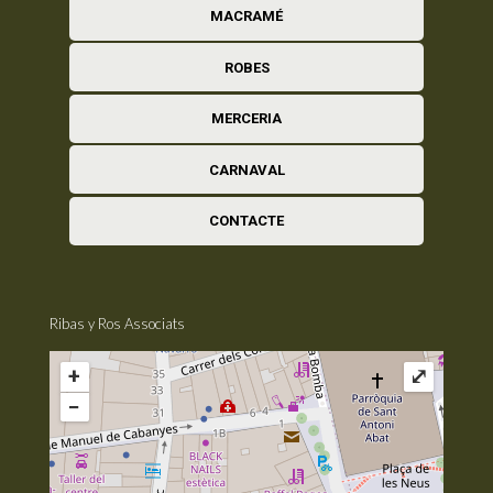
MACRAMÉ
ROBES
MERCERIA
CARNAVAL
CONTACTE
Ribas y Ros Associats
+
⤢
−