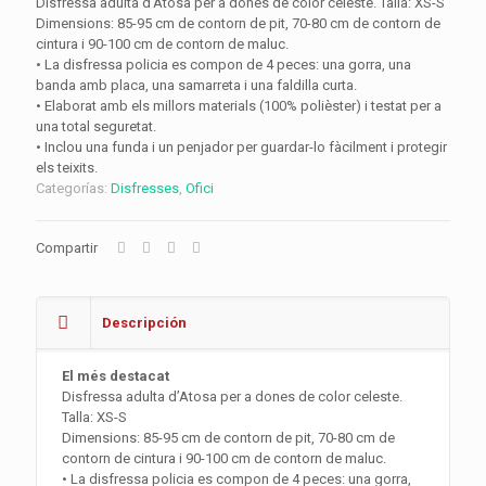
Disfressa adulta d’Atosa per a dones de color celeste. Talla: XS-S
Dimensions: 85-95 cm de contorn de pit, 70-80 cm de contorn de
cintura i 90-100 cm de contorn de maluc.
• La disfressa policia es compon de 4 peces: una gorra, una
banda amb placa, una samarreta i una faldilla curta.
• Elaborat amb els millors materials (100% polièster) i testat per a
una total seguretat.
• Inclou una funda i un penjador per guardar-lo fàcilment i protegir
els teixits.
Categorías:
Disfresses
,
Ofici
Compartir
Descripción
El més destacat
Disfressa adulta d’Atosa per a dones de color celeste.
Talla: XS-S
Dimensions: 85-95 cm de contorn de pit, 70-80 cm de
contorn de cintura i 90-100 cm de contorn de maluc.
• La disfressa policia es compon de 4 peces: una gorra,