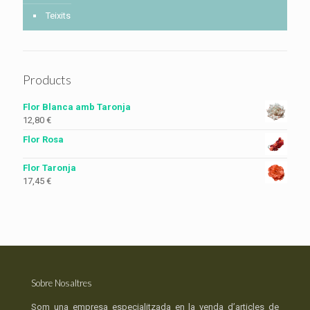
Teixits
Products
Flor Blanca amb Taronja
12,80
€
Flor Rosa
Flor Taronja
17,45
€
Sobre Nosaltres
Som una empresa especialitzada en la venda d’articles de