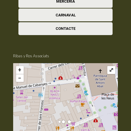
MERCERIA
CARNAVAL
CONTACTE
Ribas y Ros Associats
+
⤢
−