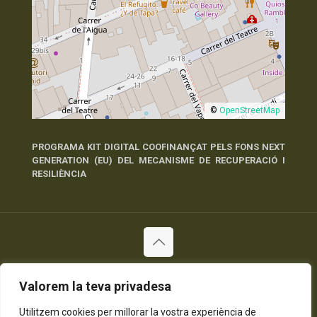
©
OpenStreetMap
PROGRAMA KIT DIGITAL COOFINANÇAT PELS FONS NEXT
GENERATION (EU) DEL MECANISME DE RECUPERACIÓ I
RESILIÈNCIA
© 2026 Tots els Drets Reservats
Valorem la teva privadesa
Política de Privadesa
Política de Cookies
Avís Legal
Utilitzem cookies per millorar la vostra experiència de