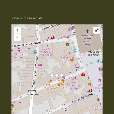
Ribas y Ros Associats
+
⤢
−