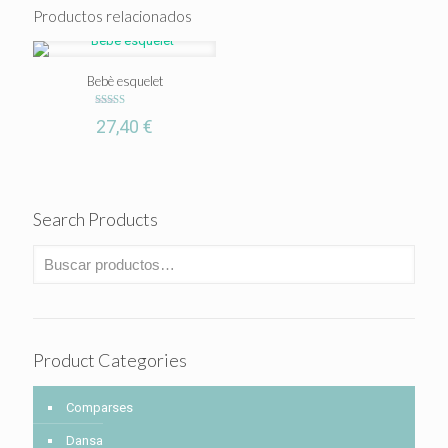
Productos relacionados
Bebè esquelet
Valorado
27,40
€
con
5.00
de 5
Search Products
Product Categories
Comparses
Dansa