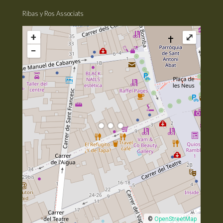
Ribas y Ros Associats
+
⤢
−
©
OpenStreetMap