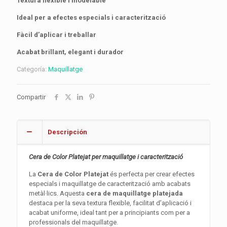
Textura flexible i modelable
Ideal per a efectes especials i caracterització
Fàcil d’aplicar i treballar
Acabat brillant, elegant i durador
Categoría:
Maquillatge
Compartir
Descripción
Cera de Color Platejat per maquillatge i caracterització
La
Cera de Color Platejat
és perfecta per crear efectes
especials i maquillatge de caracterització amb acabats
metàl·lics. Aquesta
cera de maquillatge platejada
destaca per la seva textura flexible, facilitat d’aplicació i
acabat uniforme, ideal tant per a principiants com per a
professionals del maquillatge.