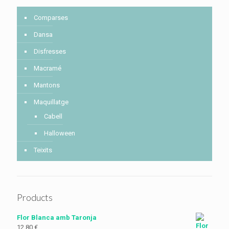
Comparses
Dansa
Disfresses
Macramé
Mantons
Maquillatge
Cabell
Halloween
Teixits
Products
Flor Blanca amb Taronja
12,80
€