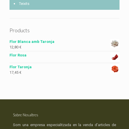
Teixits
Products
Flor Blanca amb Taronja
12,80
€
Flor Rosa
Flor Taronja
17,45
€
Sobre Nosaltres
Som una empresa especialitzada en la venda d’articles de