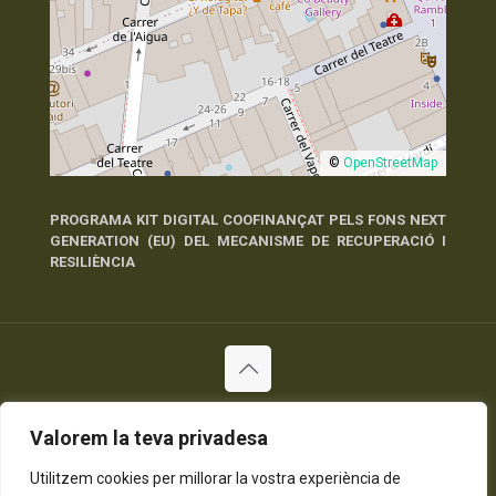
©
OpenStreetMap
PROGRAMA KIT DIGITAL COOFINANÇAT PELS FONS NEXT
GENERATION (EU) DEL MECANISME DE RECUPERACIÓ I
RESILIÈNCIA
© 2026 Tots els Drets Reservats
Política de Privadesa
Política de Cookies
Avís Legal
Valorem la teva privadesa
Utilitzem cookies per millorar la vostra experiència de