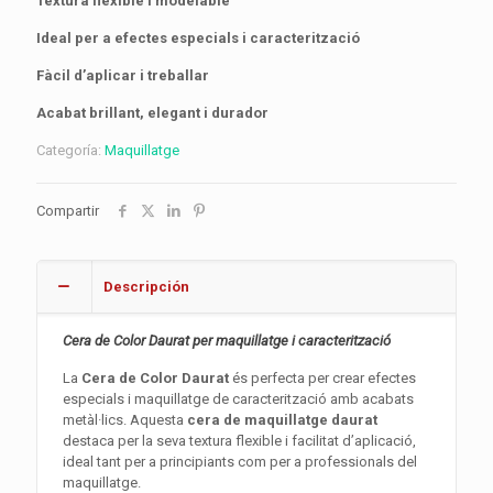
Textura flexible i modelable
Ideal per a efectes especials i caracterització
Fàcil d’aplicar i treballar
Acabat brillant, elegant i durador
Categoría:
Maquillatge
Compartir
Descripción
Cera de Color Daurat per maquillatge i caracterització
La
Cera de Color Daurat
és perfecta per crear efectes
especials i maquillatge de caracterització amb acabats
metàl·lics. Aquesta
cera de maquillatge daurat
destaca per la seva textura flexible i facilitat d’aplicació,
ideal tant per a principiants com per a professionals del
maquillatge.