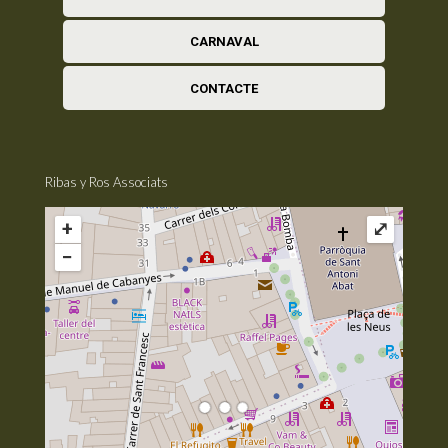
CARNAVAL
CONTACTE
Ribas y Ros Associats
+
⤢
−