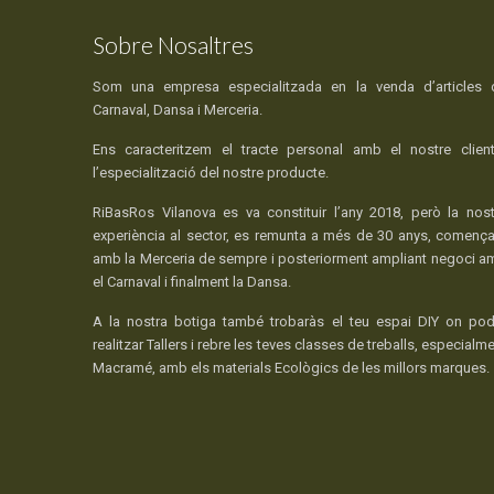
Sobre Nosaltres
Som una empresa especialitzada en la venda d’articles 
Carnaval, Dansa i Merceria.
Ens caracteritzem el tracte personal amb el nostre client
l’especialització del nostre producte.
RiBasRos Vilanova es va constituir l’any 2018, però la nost
experiència al sector, es remunta a més de 30 anys, comença
amb la Merceria de sempre i posteriorment ampliant negoci a
el Carnaval i finalment la Dansa.
A la nostra botiga també trobaràs el teu espai DIY on pod
realitzar Tallers i rebre les teves classes de treballs, especialm
Macramé, amb els materials Ecològics de les millors marques.