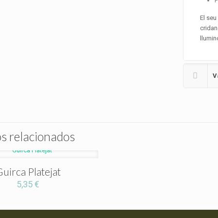
P
El se
cridan
llumin
V
s relacionados
uirca Platejat
5,35
€