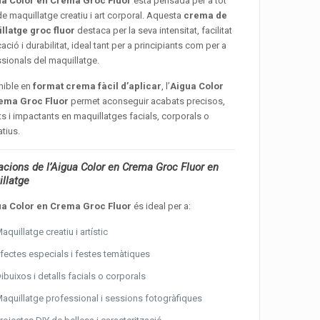
ua Color en Crema Groc Fluor
està pensada per a tot
de maquillatge creatiu i art corporal. Aquesta
crema de
llatge groc fluor
destaca per la seva intensitat, facilitat
cació i durabilitat, ideal tant per a principiants com per a
sionals del maquillatge.
nible en
format crema fàcil d’aplicar
, l’
Aigua Color
ema Groc Fluor
permet aconseguir acabats precisos,
nts i impactants en maquillatges facials, corporals o
tius.
acions de l’Aigua Color en Crema Groc Fluor en
llatge
ua Color en Crema Groc Fluor
és ideal per a:
aquillatge creatiu i artístic
fectes especials i festes temàtiques
ibuixos i detalls facials o corporals
aquillatge professional i sessions fotogràfiques