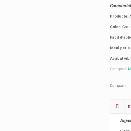
Caracterís
Producte:
A
Color:
Groc 
Fàcil d’apl
Ideal per a
Acabat vibr
Categoría:
M
Compartir
D
Aigua