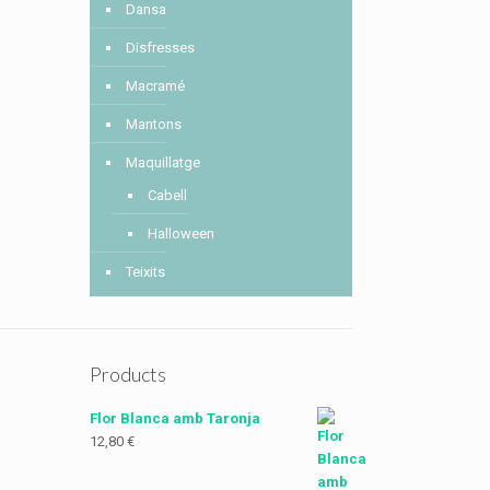
Dansa
Disfresses
Macramé
Mantons
Maquillatge
Cabell
Halloween
Teixits
Products
Flor Blanca amb Taronja
12,80
€