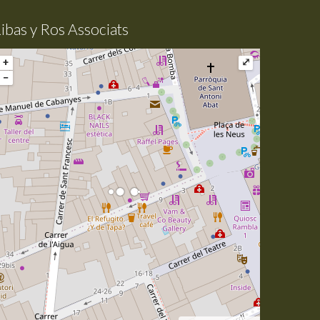
ibas y Ros Associats
+
⤢
−