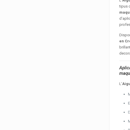
L’
Aig
tipus 
maqui
d’apli
profes
Dispo
en Cr
brilla
decora
Aplic
maqui
L’
Aig
M
E
D
M