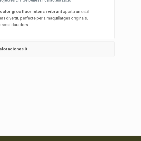
rojectes DIY de bellesa i caracterització
u
color groc fluor intens i vibrant
aporta un estil
er i divertit, perfecte per a maquillatges originals,
osos i duradors.
aloraciones
0