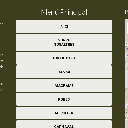
Menú Principal
R
de
INICI
 i
SOBRE
NOSALTRES
ra
PRODUCTES
nt
mb
DANSA
er
MACRAMÉ
ent
ROBES
MERCERIA
CARNAVAL