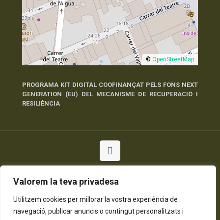
©
OpenStreetMap
PROGRAMA KIT DIGITAL COOFINANÇAT PELS FONS NEXT
GENERATION (EU) DEL MECANISME DE RECUPERACIÓ I
RESILIÈNCIA
© 2026 Tots els Drets Reservats
Valorem la teva privadesa
Política de Privadesa
Política de Cookies
Avís Legal
Utilitzem cookies per millorar la vostra experiència de
navegació, publicar anuncis o contingut personalitzats i