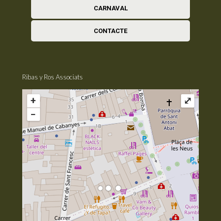
CARNAVAL
CONTACTE
Ribas y Ros Associats
+
⤢
−