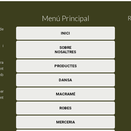
Menú Principal
R
de
INICI
 i
SOBRE
NOSALTRES
ra
PRODUCTES
nt
mb
DANSA
er
MACRAMÉ
ent
ROBES
MERCERIA