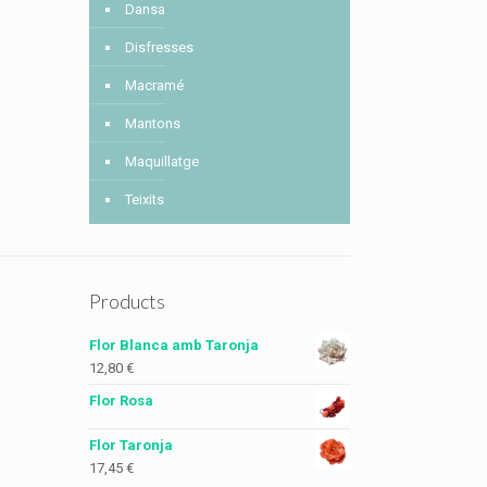
Dansa
Disfresses
Macramé
Mantons
Maquillatge
Teixits
Products
Flor Blanca amb Taronja
12,80
€
Flor Rosa
Flor Taronja
17,45
€