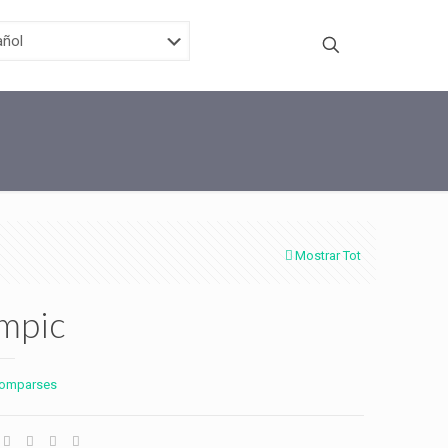
Mostrar Tot
impic
omparses