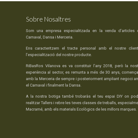
Sobre Nosaltres
Som una empresa especialitzada en la venda d’articles 
Carnaval, Dansa i Merceria.
Ens caracteritzem el tracte personal amb el nostre client
l’especialització del nostre producte.
RiBasRos Vilanova es va constituir l’any 2018, però la nost
experiència al sector, es remunta a més de 30 anys, comença
amb la Merceria de sempre i posteriorment ampliant negoci a
el Carnaval i finalment la Dansa.
A la nostra botiga també trobaràs el teu espai DIY on pod
realitzar Tallers i rebre les teves classes de treballs, especialm
Macramé, amb els materials Ecològics de les millors marques.