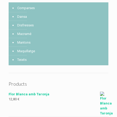
Comparses
Dansa
Disfresses
Macramé
Mantons
Maquillatge
Teixits
Products
Flor Blanca amb Taronja
12,80
€