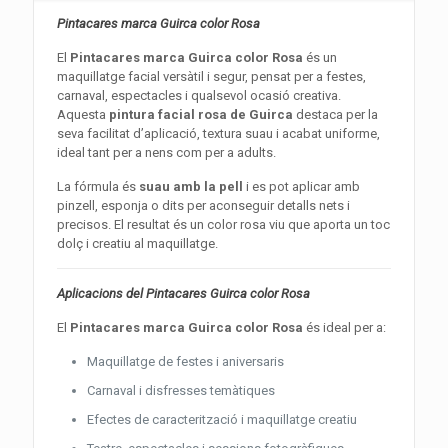
Pintacares marca Guirca color Rosa
El
Pintacares marca Guirca color Rosa
és un
maquillatge facial versàtil i segur, pensat per a festes,
carnaval, espectacles i qualsevol ocasió creativa.
Aquesta
pintura facial rosa de Guirca
destaca per la
seva facilitat d’aplicació, textura suau i acabat uniforme,
ideal tant per a nens com per a adults.
La fórmula és
suau amb la pell
i es pot aplicar amb
pinzell, esponja o dits per aconseguir detalls nets i
precisos. El resultat és un color rosa viu que aporta un toc
dolç i creatiu al maquillatge.
Aplicacions del Pintacares Guirca color Rosa
El
Pintacares marca Guirca color Rosa
és ideal per a:
Maquillatge de festes i aniversaris
Carnaval i disfresses temàtiques
Efectes de caracterització i maquillatge creatiu