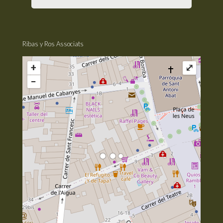
Ribas y Ros Associats
+
⤢
−