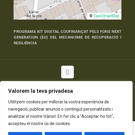
©
OpenStreetMap
PROGRAMA KIT DIGITAL COOFINANÇAT PELS FONS NEXT
GENERATION (EU) DEL MECANISME DE RECUPERACIÓ I
RESILIÈNCIA
© 2026 Tots els Drets Reservats
Valorem la teva privadesa
Política de Privadesa
Política de Cookies
Avís Legal
Utilitzem cookies per millorar la vostra experiència de
navegació, publicar anuncis o contingut personalitzats i
analitzar el nostre trànsit. En fer clic a "Acceptar-ho tot",
accepteu el nostre ús de cookies.