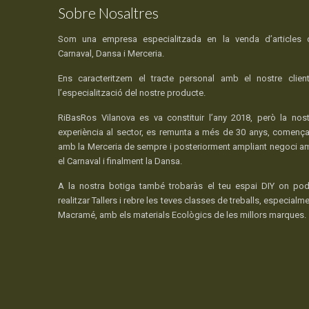
Sobre Nosaltres
Som una empresa especialitzada en la venda d’articles 
Carnaval, Dansa i Merceria.
Ens caracteritzem el tracte personal amb el nostre client
l’especialització del nostre producte.
RiBasRos Vilanova es va constituir l’any 2018, però la nost
experiència al sector, es remunta a més de 30 anys, comença
amb la Merceria de sempre i posteriorment ampliant negoci a
el Carnaval i finalment la Dansa.
A la nostra botiga també trobaràs el teu espai DIY on pod
realitzar Tallers i rebre les teves classes de treballs, especialm
Macramé, amb els materials Ecològics de les millors marques.