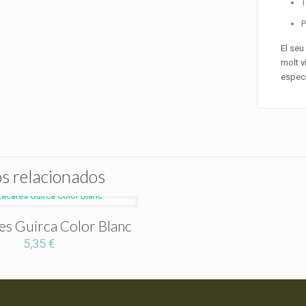
T
P
El se
molt v
especi
s relacionados
es Guirca Color Blanc
5,35
€