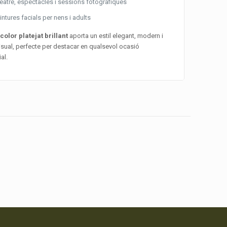
eatre, espectacles i sessions fotogràfiques
intures facials per nens i adults
u
color platejat brillant
aporta un estil elegant, modern i
isual, perfecte per destacar en qualsevol ocasió
al.