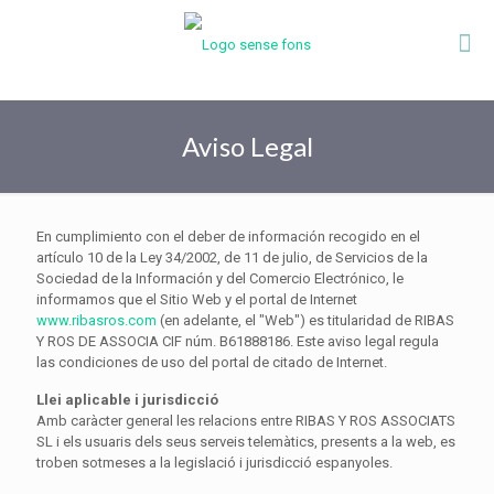
Aviso Legal
En cumplimiento con el deber de información recogido en el
artículo 10 de la Ley 34/2002, de 11 de julio, de Servicios de la
Sociedad de la Información y del Comercio Electrónico, le
informamos que el Sitio Web y el portal de Internet
www.ribasros.com
(en adelante, el "Web") es titularidad de RIBAS
Y ROS DE ASSOCIA CIF núm. B61888186. Este aviso legal regula
las condiciones de uso del portal de citado de Internet.
Llei aplicable i jurisdicció
Amb caràcter general les relacions entre RIBAS Y ROS ASSOCIATS
SL i els usuaris dels seus serveis telemàtics, presents a la web, es
troben sotmeses a la legislació i jurisdicció espanyoles.