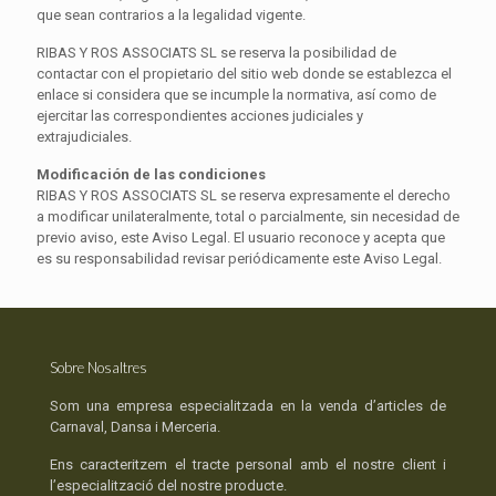
que sean contrarios a la legalidad vigente.
RIBAS Y ROS ASSOCIATS SL se reserva la posibilidad de
contactar con el propietario del sitio web donde se establezca el
enlace si considera que se incumple la normativa, así como de
ejercitar las correspondientes acciones judiciales y
extrajudiciales.
Modificación de las condiciones
RIBAS Y ROS ASSOCIATS SL se reserva expresamente el derecho
a modificar unilateralmente, total o parcialmente, sin necesidad de
previo aviso, este Aviso Legal. El usuario reconoce y acepta que
es su responsabilidad revisar periódicamente este Aviso Legal.
Sobre Nosaltres
Som una empresa especialitzada en la venda d’articles de
Carnaval, Dansa i Merceria.
Ens caracteritzem el tracte personal amb el nostre client i
l’especialització del nostre producte.