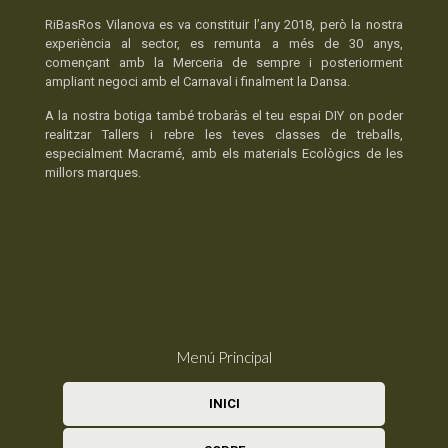
RiBasRos Vilanova es va constituir l’any 2018, però la nostra
experiència al sector, es remunta a més de 30 anys,
començant amb la Merceria de sempre i posteriorment
ampliant negoci amb el Carnaval i finalment la Dansa.
A la nostra botiga també trobaràs el teu espai DIY on poder
realitzar Tallers i rebre les teves classes de treballs,
especialment Macramé, amb els materials Ecològics de les
millors marques.
Menú Principal
INICI